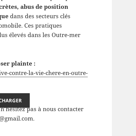
crètes, abus de position
ique
dans des secteurs clés
tomobile. Ces pratiques
us élevés dans les Outre-mer
er plainte :
ive-contre-la-vie-chere-en-outre-
ÉCHARGER
n’hésitez pas à nous contacter
re@gmail.com.