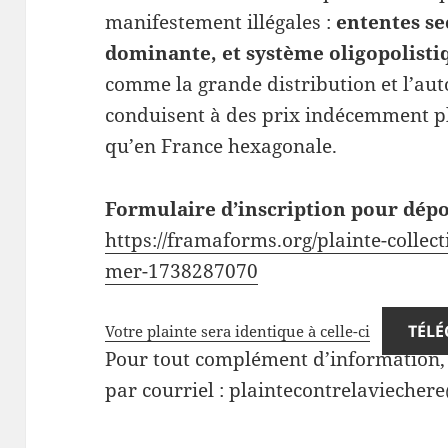
manifestement illégales :
ententes se
dominante, et système oligopolist
comme la grande distribution et l’au
conduisent à des prix indécemment pl
qu’en France hexagonale.
Formulaire d’inscription pour dépos
https://framaforms.org/plainte-collect
mer-1738287070
TÉL
Votre plainte sera identique à celle-ci
Pour tout complément d’information, 
par courriel : plaintecontrelavieche