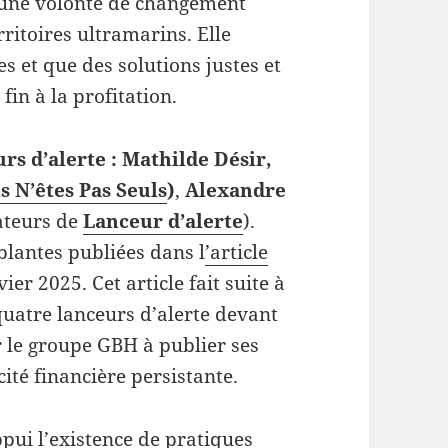
s une volonté de changement
itoires ultramarins. Elle
s et que des solutions justes et
in à la profitation.
urs d’alerte : Mathilde Désir,
s N’êtes Pas Seuls
)
,
Alexandre
ateurs de
Lanceur d’alerte
).
blantes publiées dans l
’article
vier 2025. Cet article fait suite à
quatre lanceurs d’alerte devant
 le groupe GBH à publier ses
ité financière persistante.
ppui l’existence de pratiques